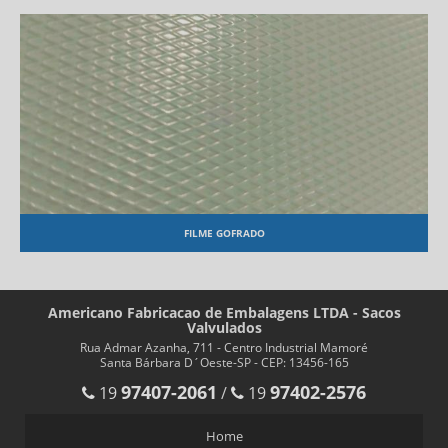
FILME GOFRADO
Americano Fabricacao de Embalagens LTDA - Sacos
Valvulados
Rua Admar Azanha, 711 - Centro Industrial Mamoré
Santa Bárbara D´Oeste-SP - CEP: 13456-165
97407-2061
97402-2576
19
/
19
Home