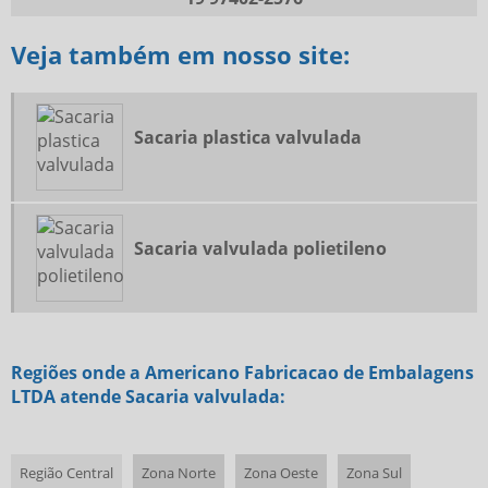
SACO VALVULADO PREÇO
Veja também em nosso site:
SACO VALVULADO TOPO
SACOS VALVULADOS 50KG
SACOS VALVULADOS SP
Sacaria plastica valvulada
VENDA DE SACO VALVULADO
Sacaria valvulada polietileno
Regiões onde a Americano Fabricacao de Embalagens
LTDA atende Sacaria valvulada:
Região Central
Zona Norte
Zona Oeste
Zona Sul