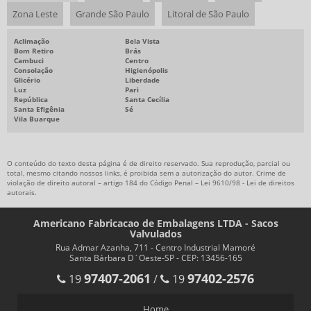
Zona Leste
Grande São Paulo
Litoral de São Paulo
Aclimação
Bela Vista
Bom Retiro
Brás
Cambuci
Centro
Consolação
Higienópolis
Glicério
Liberdade
Luz
Pari
República
Santa Cecília
Santa Efigênia
Sé
Vila Buarque
O conteúdo do texto desta página é de direito reservado. Sua reprodução, parcial ou
total, mesmo citando nossos links, é proibida sem a autorização do autor. Crime de
violação de direito autoral – artigo 184 do Código Penal –
Lei 9610/98 - Lei de direitos
autorais
.
Americano Fabricacao de Embalagens LTDA - Sacos
Valvulados
Rua Admar Azanha, 711 - Centro Industrial Mamoré
Santa Bárbara D´Oeste-SP - CEP: 13456-165
97407-2061
97402-2576
19
/
19
Home