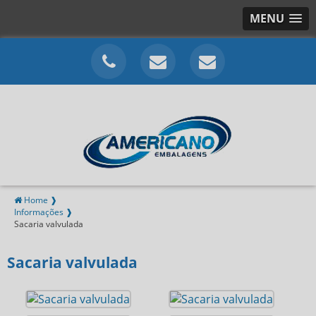
MENU
Home ❱
Informações ❱
Sacaria valvulada
Sacaria valvulada