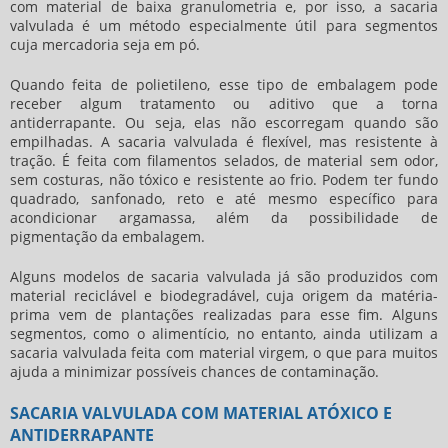
com material de baixa granulometria e, por isso, a
sacaria
valvulada
é um método especialmente útil para segmentos
cuja mercadoria seja em pó.
Quando feita de polietileno, esse tipo de embalagem pode
receber algum tratamento ou aditivo que a torna
antiderrapante. Ou seja, elas não escorregam quando são
empilhadas. A
sacaria valvulada
é flexível, mas resistente à
tração. É feita com filamentos selados, de material sem odor,
sem costuras, não tóxico e resistente ao frio. Podem ter fundo
quadrado, sanfonado, reto e até mesmo específico para
acondicionar argamassa, além da possibilidade de
pigmentação da embalagem.
Alguns modelos de
sacaria valvulada
já são produzidos com
material reciclável e biodegradável, cuja origem da matéria-
prima vem de plantações realizadas para esse fim. Alguns
segmentos, como o alimentício, no entanto, ainda utilizam a
sacaria valvulada
feita com material virgem, o que para muitos
ajuda a minimizar possíveis chances de contaminação.
SACARIA VALVULADA COM MATERIAL ATÓXICO E
ANTIDERRAPANTE