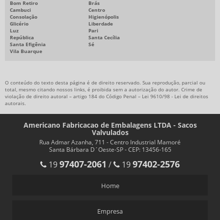
Bom Retiro
Brás
Cambuci
Centro
Consolação
Higienópolis
Glicério
Liberdade
Luz
Pari
República
Santa Cecília
Santa Efigênia
Sé
Vila Buarque
O conteúdo do texto desta página é de direito reservado. Sua reprodução, parcial ou
total, mesmo citando nossos links, é proibida sem a autorização do autor. Crime de
violação de direito autoral – artigo 184 do Código Penal –
Lei 9610/98 - Lei de direitos
autorais
.
Americano Fabricacao de Embalagens LTDA - Sacos
Valvulados
Rua Admar Azanha, 711 - Centro Industrial Mamoré
Santa Bárbara D´Oeste-SP - CEP: 13456-165
97407-2061
97402-2576
19
/
19
Home
Empresa