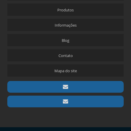
Produtos
Informações
Blog
Contato
Mapa do site
Copyright © Americano Fabricacao de Embalagens LTDA. (Lei 9610 de 19/02/1998)