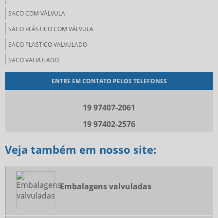
SACO COM VÁLVULA
SACO PLÁSTICO COM VÁLVULA
SACO PLASTICO VALVULADO
SACO VALVULADO
SACO VALVULADO 20 KG
ENTRE EM CONTATO PELOS TELEFONES
SACO VALVULADO 25 KG
19 97407-2061
SACO VALVULADO DE PLASTICO
SACO VALVULADO DE POLIETILENO
19 97402-2576
SACO VALVULADO PREÇO
Veja também em nosso site:
SACO VALVULADO TOPO
SACOS VALVULADOS 50KG
SACOS VALVULADOS SP
Embalagens valvuladas
VENDA DE SACO VALVULADO