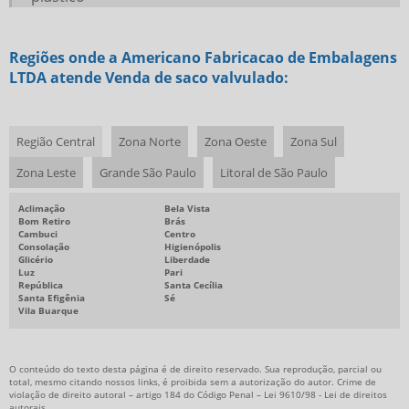
Regiões onde a Americano Fabricacao de Embalagens
LTDA atende Venda de saco valvulado:
Região Central
Zona Norte
Zona Oeste
Zona Sul
Zona Leste
Grande São Paulo
Litoral de São Paulo
Aclimação
Bela Vista
Bom Retiro
Brás
Cambuci
Centro
Consolação
Higienópolis
Glicério
Liberdade
Luz
Pari
República
Santa Cecília
Santa Efigênia
Sé
Vila Buarque
O conteúdo do texto desta página é de direito reservado. Sua reprodução, parcial ou
total, mesmo citando nossos links, é proibida sem a autorização do autor. Crime de
violação de direito autoral – artigo 184 do Código Penal –
Lei 9610/98 - Lei de direitos
autorais
.