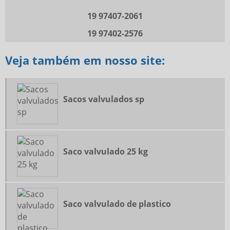
19 97407-2061
SACO VALVULADO DE PLASTICO
SACO VALVULADO DE POLIETILENO
19 97402-2576
SACO VALVULADO PREÇO
Veja também em nosso site:
SACO VALVULADO TOPO
SACOS VALVULADOS 50KG
SACOS VALVULADOS SP
Sacos valvulados sp
VENDA DE SACO VALVULADO
Saco valvulado 25 kg
Saco valvulado de plastico