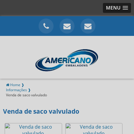
MENU
Home ❱
Informações ❱
Venda de saco valvulado
Venda de saco valvulado