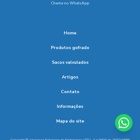
Sacos com Válvula: Inovação para Otimizar o Armazenamento
Chame no WhatsApp
e Preservação de Alimentos
Sacos com Válvula: Inove na Conservação e Preservação dos
Seus Produtos
Home
Sacos com Válvula: Solução Eficiente para Preservação e
Produtos gofrado
Otimização do Armazenamento de Produtos
Sacos Valvulados 25kg: Armazenagem e Transporte Eficiente
Sacos valvulados
de Grãos
Artigos
Sacos Valvulados 25kg: Vantagens e Aplicações Industriais
Contato
Sacos Valvulados na Indústria: Vantagens Essenciais e
Principais Aplicações
Informações
Sacos Valvulados: Características, Benefícios e Usos
Mapa do site
Essenciais para Seu Negócio
Sacos Valvulados: Otimize Armazenamento e Transporte de