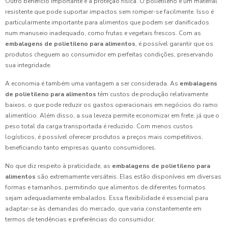
Outro benefício importante é a proteção física. O polietileno é um material
resistente que pode suportar impactos sem romper-se facilmente. Isso é
particularmente importante para alimentos que podem ser danificados
num manuseio inadequado, como frutas e vegetais frescos. Com as
embalagens de polietileno para alimentos
, é possível garantir que os
produtos cheguem ao consumidor em perfeitas condições, preservando
sua integridade.
A economia é também uma vantagem a ser considerada. As
embalagens
de polietileno para alimentos
têm custos de produção relativamente
baixos, o que pode reduzir os gastos operacionais em negócios do ramo
alimentício. Além disso, a sua leveza permite economizar em frete, já que o
peso total da carga transportada é reduzido. Com menos custos
logísticos, é possível oferecer produtos a preços mais competitivos,
beneficiando tanto empresas quanto consumidores.
No que diz respeito à praticidade, as
embalagens de polietileno para
alimentos
são extremamente versáteis. Elas estão disponíveis em diversas
formas e tamanhos, permitindo que alimentos de diferentes formatos
sejam adequadamente embalados. Essa flexibilidade é essencial para
adaptar-se às demandas do mercado, que varia constantemente em
termos de tendências e preferências do consumidor.