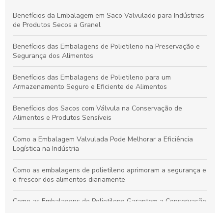
Como o Saco com Válvula Transforma o Armazenamento e
Benefícios da Embalagem em Saco Valvulado para Indústrias
Conservação de Produtos
de Produtos Secos a Granel
Vantagens dos Sacos com Válvula para Armazenamento
Benefícios das Embalagens de Polietileno na Preservação e
Seguro e Duradouro
Segurança dos Alimentos
Benefícios das Embalagens de Polietileno para um
Armazenamento Seguro e Eficiente de Alimentos
Benefícios dos Sacos com Válvula na Conservação de
Alimentos e Produtos Sensíveis
Como a Embalagem Valvulada Pode Melhorar a Eficiência
Logística na Indústria
Como as embalagens de polietileno aprimoram a segurança e
o frescor dos alimentos diariamente
Como as Embalagens de Polietileno Garantem a Conservação
e Qualidade dos Alimentos