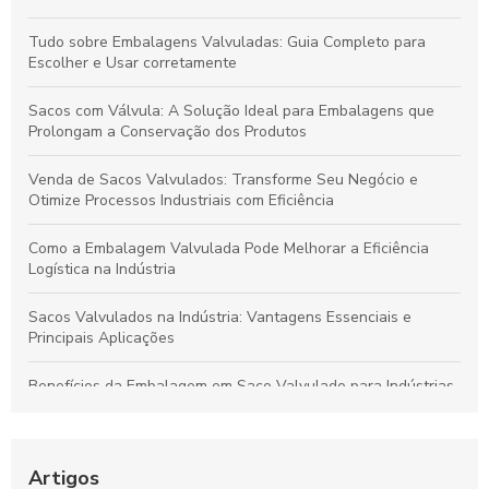
Tudo sobre Embalagens Valvuladas: Guia Completo para
Escolher e Usar corretamente
Sacos com Válvula: A Solução Ideal para Embalagens que
Prolongam a Conservação dos Produtos
Venda de Sacos Valvulados: Transforme Seu Negócio e
Otimize Processos Industriais com Eficiência
Como a Embalagem Valvulada Pode Melhorar a Eficiência
Logística na Indústria
Sacos Valvulados na Indústria: Vantagens Essenciais e
Principais Aplicações
Benefícios da Embalagem em Saco Valvulado para Indústrias
de Produtos Secos a Granel
Vantagens das Embalagens de Polietileno para Alimentos:
Durabilidade, Conservação e Sustentabilidade
Artigos