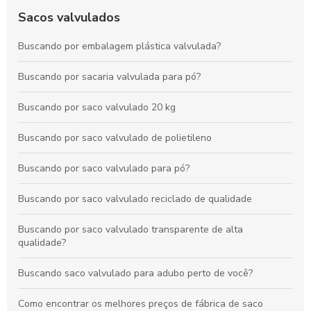
Vantagens das Embalagens de Polietileno para Alimentos:
Durabilidade, Conservação e Sustentabilidade
Sacos valvulados
Como o Saco com Válvula Transforma o Armazenamento e
Buscando por embalagem plástica valvulada?
Conservação de Produtos
Buscando por sacaria valvulada para pó?
Vantagens dos Sacos com Válvula para Armazenamento
Seguro e Duradouro
Buscando por saco valvulado 20 kg
Buscando por saco valvulado de polietileno
Buscando por saco valvulado para pó?
Buscando por saco valvulado reciclado de qualidade
Buscando por saco valvulado transparente de alta
qualidade?
Buscando saco valvulado para adubo perto de você?
Como encontrar os melhores preços de fábrica de saco