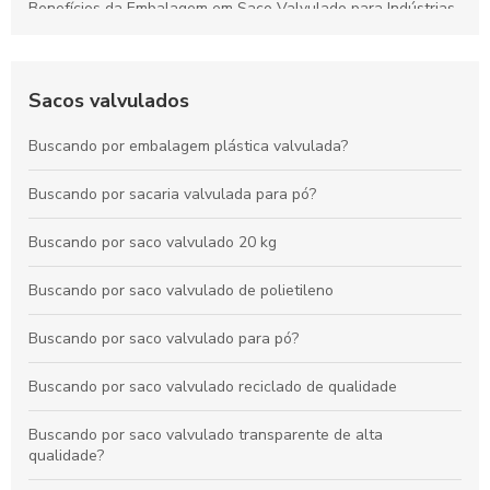
Benefícios da Embalagem em Saco Valvulado para Indústrias
de Produtos Secos a Granel
Vantagens das Embalagens de Polietileno para Alimentos:
Durabilidade, Conservação e Sustentabilidade
Sacos valvulados
Como o Saco com Válvula Transforma o Armazenamento e
Buscando por embalagem plástica valvulada?
Conservação de Produtos
Buscando por sacaria valvulada para pó?
Vantagens dos Sacos com Válvula para Armazenamento
Seguro e Duradouro
Buscando por saco valvulado 20 kg
Buscando por saco valvulado de polietileno
Buscando por saco valvulado para pó?
Buscando por saco valvulado reciclado de qualidade
Buscando por saco valvulado transparente de alta
qualidade?