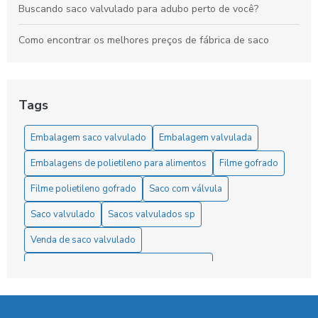
Buscando saco valvulado para adubo perto de você?
Como encontrar os melhores preços de fábrica de saco
valvulado?
Como funciona o saco valvulado saiba mais
Tags
Conheça a melhor empresa com sacos valvulados 25kg
Embalagem saco valvulado
Embalagem valvulada
Conheça a melhor empresa de saco valvulado para alimentos
para você
Embalagens de polietileno para alimentos
Filme gofrado
Filme polietileno gofrado
Saco com válvula
Conheça a melhor fábrica de sacos valvulados
Saco valvulado
Sacos valvulados sp
Conheça a melhor sacaria plástica valvulada para pó
Venda de saco valvulado
Conheça mais sobre sacaria plástica valvulada
embalagens de polietileno para alimentos
Conheça mais sobre saco valvulado 25 kg
mão de obra de saco valvulado
sacaria plastica valvulada
Conheça os benefícios de embalagens sacos valvulados
saco com válvula
saco plástico com válvula