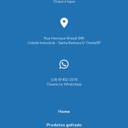
Clique e ligue
Saco Valvulado: Otimize Sua Logística e Reduza Custos de
Armazenagem
Sacos com Válvula: A Solução Ideal para Embalagens que
Prolongam a Conservação dos Produtos
Rua Henrique Wiezel 940
Cidade Industrial - Santa Barbara D´Oeste/SP
Sacos com Válvula: A Solução Ideal para Melhorar a
Conservação dos Seus Produtos
Sacos com Válvula: A Solução Ideal para Melhorar o
Armazenamento e Preservar o Frescor dos Produtos
(19) 97402-2576
Sacos com Válvula: Inovação para Otimizar o Armazenamento
Chame no WhatsApp
e Preservação de Alimentos
Sacos com Válvula: Inove na Conservação e Preservação dos
Seus Produtos
Home
Sacos com Válvula: Solução Eficiente para Preservação e
Produtos gofrado
Otimização do Armazenamento de Produtos