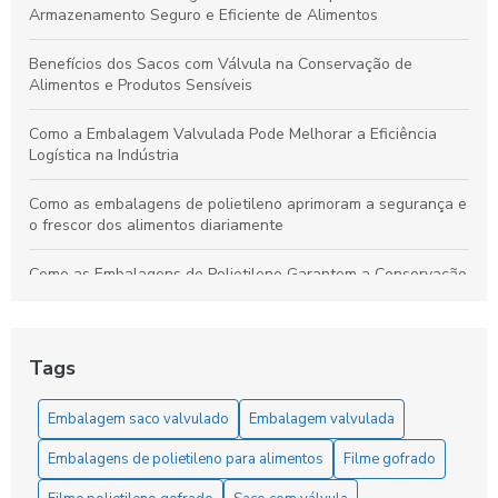
Armazenamento Seguro e Eficiente de Alimentos
Benefícios dos Sacos com Válvula na Conservação de
Alimentos e Produtos Sensíveis
Como a Embalagem Valvulada Pode Melhorar a Eficiência
Logística na Indústria
Como as embalagens de polietileno aprimoram a segurança e
o frescor dos alimentos diariamente
Como as Embalagens de Polietileno Garantem a Conservação
e Qualidade dos Alimentos
Como as Embalagens de Polietileno Mantêm Seus Alimentos
Frescos e Seguros na Cozinha
Tags
Como as Embalagens de Polietileno Melhoram a Conservação
Embalagem saco valvulado
Embalagem valvulada
e Realçam o Sabor dos Alimentos
Embalagens de polietileno para alimentos
Filme gofrado
Como o Saco com Válvula Transforma o Armazenamento e