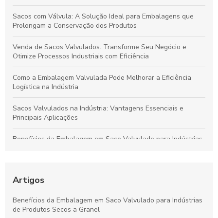
Sacos com Válvula: A Solução Ideal para Embalagens que
Prolongam a Conservação dos Produtos
Venda de Sacos Valvulados: Transforme Seu Negócio e
Otimize Processos Industriais com Eficiência
Como a Embalagem Valvulada Pode Melhorar a Eficiência
Logística na Indústria
Sacos Valvulados na Indústria: Vantagens Essenciais e
Principais Aplicações
Benefícios da Embalagem em Saco Valvulado para Indústrias
de Produtos Secos a Granel
Vantagens das Embalagens de Polietileno para Alimentos:
Durabilidade, Conservação e Sustentabilidade
Artigos
Como o Saco com Válvula Transforma o Armazenamento e
Benefícios da Embalagem em Saco Valvulado para Indústrias
Conservação de Produtos
de Produtos Secos a Granel