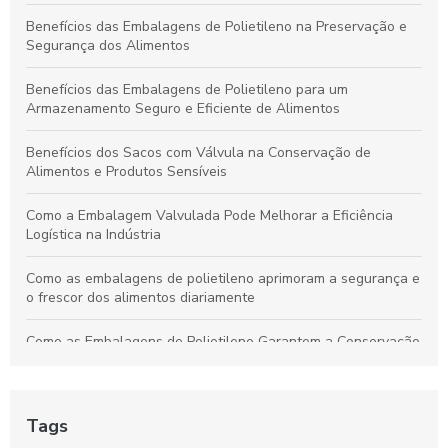
Vantagens dos Sacos com Válvula para Armazenamento
Benefícios das Embalagens de Polietileno na Preservação e
Seguro e Duradouro
Segurança dos Alimentos
Benefícios das Embalagens de Polietileno para um
Armazenamento Seguro e Eficiente de Alimentos
Benefícios dos Sacos com Válvula na Conservação de
Alimentos e Produtos Sensíveis
Como a Embalagem Valvulada Pode Melhorar a Eficiência
Logística na Indústria
Como as embalagens de polietileno aprimoram a segurança e
o frescor dos alimentos diariamente
Como as Embalagens de Polietileno Garantem a Conservação
e Qualidade dos Alimentos
Como as Embalagens de Polietileno Mantêm Seus Alimentos
Frescos e Seguros na Cozinha
Tags