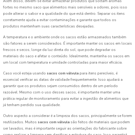
Além disso, devem-se evitar armazenar produtos que soltam aromas
fortes no mesmo saco que alimentos mais sensíveis a odores, pois isso
pode alterar o sabor e a qualidade do que está dentro. Separar os itens
corretamente ajuda a evitar contaminações e garante que todos os
produtos mantenham suas características desejadas.
A temperatura e o ambiente onde os sacos estão armazenados também
são fatores a serem considerados. É importante manter os sacos em locais
frescos e secos, longe da luz direta do sol, que pode degradar os
materiais do saco e afetar o conteúdo. Idealmente, mantenha os sacos em
um local com temperatura e umidade controladas para maior eficácia.
Caso você esteja usando
sacos com válvula
para itens perecíveis, é
essencial verificar as datas de validade frequentemente. Isso ajudará a
garantir que os produtos sejam consumidos dentro de um período
razoável. Mesmo com o uso desses sacos, é importante manter uma
prática regular de monitoramento para evitar a ingestão de alimentos que
já tenham perdido sua qualidade.
Outro aspecto a considerar é a limpeza dos sacos, principalmente se forem
reutilizados. Muitos
sacos com válvula
são feitos de materiais que podem
ser lavados, mas é importante seguir as orientações do fabricante sobre
como realizar a limpeza sem danificar a estrutura do saco. Isso garantirá