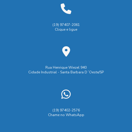
Sacaria Plástica Valvulada: Revolucione o Armazenamento e
Transporte de Produtos
Saco Plástico com Válvula: Benefícios para Armazenamento e
(19) 97407-2061
Conservação de Alimentos
Clique e ligue
Saco Valvulado: Otimize Sua Logística e Reduza Custos de
Armazenagem
Sacos com Válvula: A Solução Ideal para Embalagens que
Prolongam a Conservação dos Produtos
Rua Henrique Wiezel 940
Cidade Industrial - Santa Barbara D´Oeste/SP
Sacos com Válvula: A Solução Ideal para Melhorar a
Conservação dos Seus Produtos
Sacos com Válvula: A Solução Ideal para Melhorar o
Armazenamento e Preservar o Frescor dos Produtos
(19) 97402-2576
Sacos com Válvula: Inovação para Otimizar o Armazenamento
Chame no WhatsApp
e Preservação de Alimentos